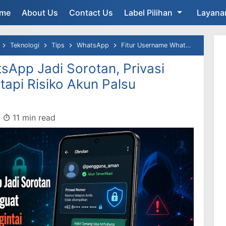
me
About Us
Contact Us
Label Pilihan
Layana
Teknologi
Tips
WhatsApp
Fitur Username WhatsApp Jadi Sorotan, Privasi Nomor HP Menguat, tapi Risiko Akun Palsu Mengintai
sApp Jadi Sorotan, Privasi
api Risiko Akun Palsu
11 min read