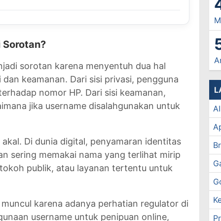
M
i Sorotan?
A
jadi sorotan karena menyentuh dua hal
si dan keamanan. Dari sisi privasi, pengguna
L
 terhadap nomor HP. Dari sisi keamanan,
imana jika username disalahgunakan untuk
AI
Ap
akal. Di dunia digital, penyamaran identitas
B
an sering memakai nama yang terlihat mirip
G
 tokoh publik, atau layanan tertentu untuk
G
a muncul karena adanya perhatian regulator di
hgunaan username untuk penipuan online,
P