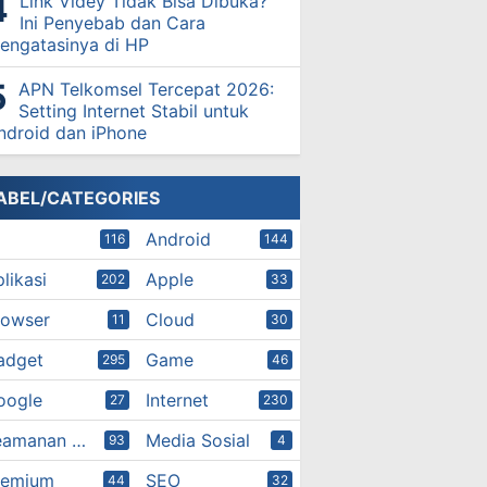
Link Videy Tidak Bisa Dibuka?
Ini Penyebab dan Cara
engatasinya di HP
APN Telkomsel Tercepat 2026:
Setting Internet Stabil untuk
ndroid dan iPhone
ABEL/CATEGORIES
Android
116
144
likasi
Apple
202
33
rowser
Cloud
11
30
adget
Game
295
46
oogle
Internet
27
230
Keamanan Digital
Media Sosial
93
4
remium
SEO
44
32