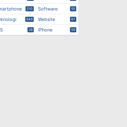
martphone
Software
210
55
eknologi
Website
849
67
OS
iPhone
28
59