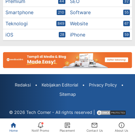
Premium
SEO
44
32
Smartphone
Software
210
55
Teknologi
Website
849
67
iOS
iPhone
28
59
Redaksi
•
Kebijakan Editorial
•
Privacy Policy
•
Sitemap
© 2026
Tech Corner
- All rights reserved |
Home
Notif Promo
Placement
Contact Us
About Us