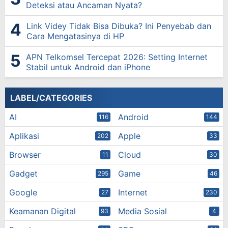
Deteksi atau Ancaman Nyata?
Link Videy Tidak Bisa Dibuka? Ini Penyebab dan
Cara Mengatasinya di HP
APN Telkomsel Tercepat 2026: Setting Internet
Stabil untuk Android dan iPhone
LABEL/CATEGORIES
AI
Android
116
144
Aplikasi
Apple
202
33
Browser
Cloud
11
30
Gadget
Game
295
46
Google
Internet
27
230
Keamanan Digital
Media Sosial
93
4