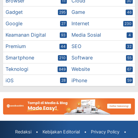
Browser
Cloud
11
30
Gadget
Game
295
46
Google
Internet
27
230
Keamanan Digital
Media Sosial
93
4
Premium
SEO
44
32
Smartphone
Software
210
55
Teknologi
Website
849
67
iOS
iPhone
28
59
Redaksi
•
Kebijakan Editorial
•
Privacy Policy
•