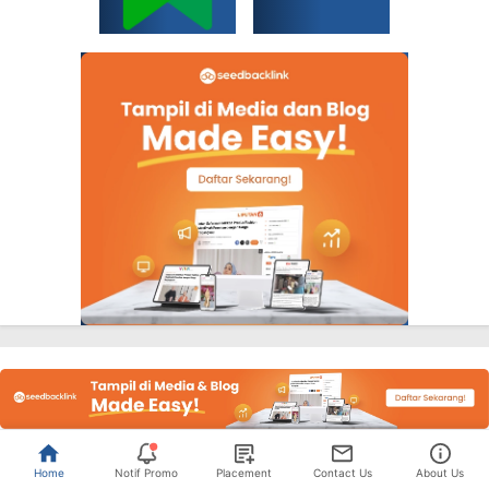
Home
Notif Promo
Placement
Contact Us
About Us