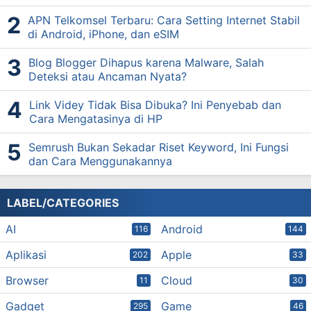
APN Telkomsel Terbaru: Cara Setting Internet Stabil
di Android, iPhone, dan eSIM
Blog Blogger Dihapus karena Malware, Salah
Deteksi atau Ancaman Nyata?
Link Videy Tidak Bisa Dibuka? Ini Penyebab dan
Cara Mengatasinya di HP
Semrush Bukan Sekadar Riset Keyword, Ini Fungsi
dan Cara Menggunakannya
LABEL/CATEGORIES
AI
Android
116
144
Aplikasi
Apple
202
33
Browser
Cloud
11
30
Gadget
Game
295
46