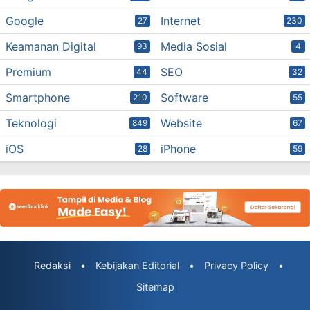
Google
Internet
27
230
Keamanan Digital
Media Sosial
93
4
Premium
SEO
44
32
Smartphone
Software
210
55
Teknologi
Website
849
67
iOS
iPhone
28
59
Redaksi
•
Kebijakan Editorial
•
Privacy Policy
•
Sitemap