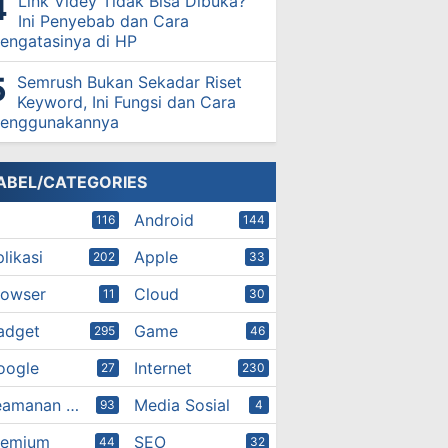
Link Videy Tidak Bisa Dibuka?
Ini Penyebab dan Cara
engatasinya di HP
Semrush Bukan Sekadar Riset
Keyword, Ini Fungsi dan Cara
enggunakannya
ABEL/CATEGORIES
Android
116
144
likasi
Apple
202
33
rowser
Cloud
11
30
adget
Game
295
46
oogle
Internet
27
230
Keamanan Digital
Media Sosial
93
4
remium
SEO
44
32