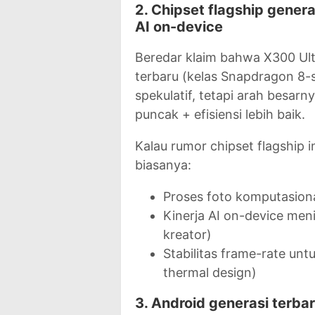
2. Chipset flagship gener
AI on-device
Beredar klaim bahwa X300 Ult
terbaru (kelas Snapdragon 8-s
spekulatif, tetapi arah besarn
puncak + efisiensi lebih baik.
Kalau rumor chipset flagship 
biasanya:
Proses foto komputasiona
Kinerja AI on-device menin
kreator)
Stabilitas frame-rate unt
thermal design)
3. Android generasi terbaru