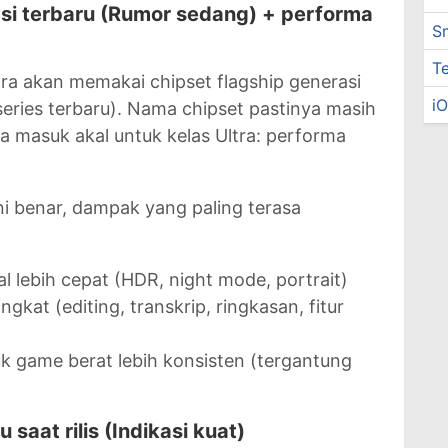
asi terbaru (Rumor sedang) + performa
S
T
ra akan memakai chipset flagship generasi
i
eries terbaru). Nama chipset pastinya masih
ya masuk akal untuk kelas Ultra: performa
ini benar, dampak yang paling terasa
l lebih cepat (HDR, night mode, portrait)
gkat (editing, transkrip, ringkasan, fitur
uk game berat lebih konsisten (tergantung
 saat rilis (Indikasi kuat)