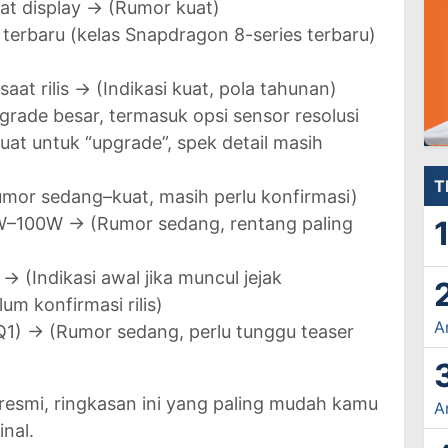
flat display → (Rumor kuat)
 terbaru (kelas Snapdragon 8-series terbaru)
aat rilis → (Indikasi kuat, pola tahunan)
ade besar, termasuk opsi sensor resolusi
uat untuk “upgrade”, spek detail masih
T
mor sedang–kuat, masih perlu konfirmasi)
0W–100W → (Rumor sedang, rentang paling
 (Indikasi awal jika muncul jejak
lum konfirmasi rilis)
A
(Q1) → (Rumor sedang, perlu tunggu teaser
r resmi, ringkasan ini yang paling mudah kamu
A
nal.