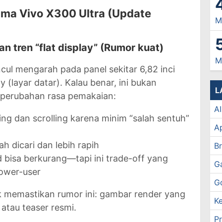
ama Vivo X300 Ultra (Update
M
an tren “flat display” (Rumor kuat)
M
ul mengarah pada panel sekitar 6,82 inci
 (layar datar). Kalau benar, ini bukan
L
 perubahan rasa pemakaian:
AI
g dan scrolling karena minim “salah sentuh”
Ap
ah dicari dan lebih rapih
B
d bisa berkurang—tapi ini trade-off yang
G
power-user
G
 memastikan rumor ini: gambar render yang
atau teaser resmi.
P