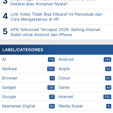
Deteksi atau Ancaman Nyata?
Link Videy Tidak Bisa Dibuka? Ini Penyebab dan
Cara Mengatasinya di HP
APN Telkomsel Tercepat 2026: Setting Internet
Stabil untuk Android dan iPhone
LABEL/CATEGORIES
AI
Android
116
144
Aplikasi
Apple
202
33
Browser
Cloud
11
30
Gadget
Game
295
46
Google
Internet
27
230
Keamanan Digital
Media Sosial
93
4