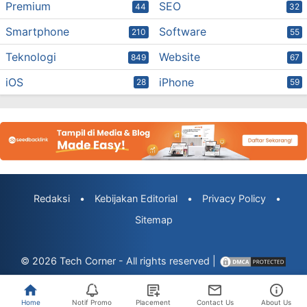
Premium
SEO
44
32
Smartphone
Software
210
55
Teknologi
Website
849
67
iOS
iPhone
28
59
Redaksi
•
Kebijakan Editorial
•
Privacy Policy
•
Sitemap
© 2026
Tech Corner
- All rights reserved |
Home
Notif Promo
Placement
Contact Us
About Us