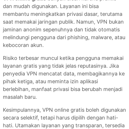
dan mudah digunakan. Layanan ini bisa
membantu meningkatkan privasi dasar, terutama
saat memakai jaringan publik. Namun, VPN bukan
jaminan anonim sepenuhnya dan tidak otomatis
melindungi pengguna dari phishing, malware, atau
kebocoran akun.
Risiko terbesar muncul ketika pengguna memakai
layanan gratis yang tidak jelas reputasinya. Jika
penyedia VPN mencatat data, membagikannya ke
pihak ketiga, atau meminta izin aplikasi
berlebihan, manfaat privasi bisa berubah menjadi
masalah baru.
Kesimpulannya, VPN online gratis boleh digunakan
secara selektif, tetapi harus dipilih dengan hati-
hati. Utamakan layanan yang transparan, tersedia