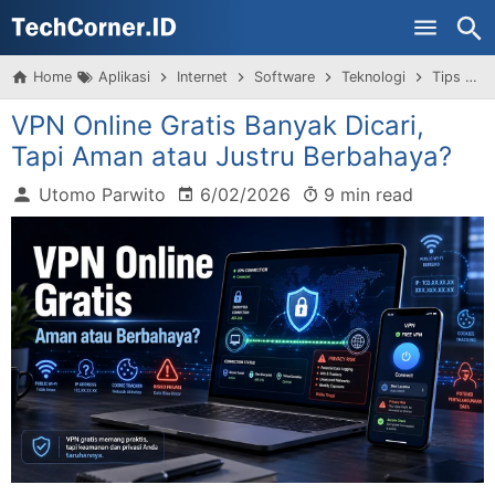
Skip to main content
Home
Aplikasi
Internet
Software
Teknologi
Tips
V
VPN Online Gratis Banyak Dicari,
Tapi Aman atau Justru Berbahaya?
Utomo Parwito
6/02/2026
9 min read