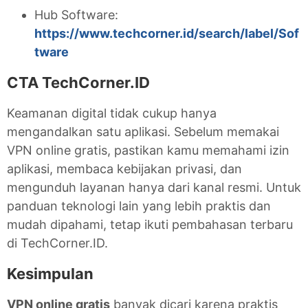
Hub Software:
https://www.techcorner.id/search/label/Sof
tware
CTA TechCorner.ID
Keamanan digital tidak cukup hanya
mengandalkan satu aplikasi. Sebelum memakai
VPN online gratis, pastikan kamu memahami izin
aplikasi, membaca kebijakan privasi, dan
mengunduh layanan hanya dari kanal resmi. Untuk
panduan teknologi lain yang lebih praktis dan
mudah dipahami, tetap ikuti pembahasan terbaru
di TechCorner.ID.
Kesimpulan
VPN online gratis
banyak dicari karena praktis