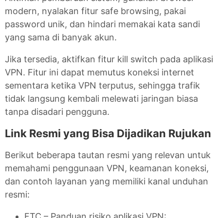
modern, nyalakan fitur safe browsing, pakai
password unik, dan hindari memakai kata sandi
yang sama di banyak akun.
Jika tersedia, aktifkan fitur kill switch pada aplikasi
VPN. Fitur ini dapat memutus koneksi internet
sementara ketika VPN terputus, sehingga trafik
tidak langsung kembali melewati jaringan biasa
tanpa disadari pengguna.
Link Resmi yang Bisa Dijadikan Rujukan
Berikut beberapa tautan resmi yang relevan untuk
memahami penggunaan VPN, keamanan koneksi,
dan contoh layanan yang memiliki kanal unduhan
resmi:
FTC – Panduan risiko aplikasi VPN: