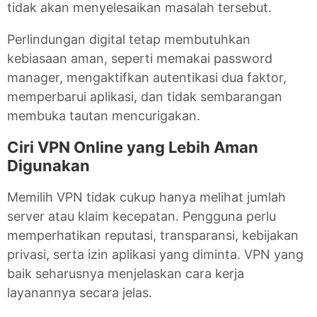
tidak akan menyelesaikan masalah tersebut.
Perlindungan digital tetap membutuhkan
kebiasaan aman, seperti memakai password
manager, mengaktifkan autentikasi dua faktor,
memperbarui aplikasi, dan tidak sembarangan
membuka tautan mencurigakan.
Ciri VPN Online yang Lebih Aman
Digunakan
Memilih VPN tidak cukup hanya melihat jumlah
server atau klaim kecepatan. Pengguna perlu
memperhatikan reputasi, transparansi, kebijakan
privasi, serta izin aplikasi yang diminta. VPN yang
baik seharusnya menjelaskan cara kerja
layanannya secara jelas.