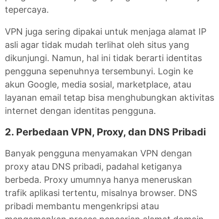
tepercaya.
VPN juga sering dipakai untuk menjaga alamat IP
asli agar tidak mudah terlihat oleh situs yang
dikunjungi. Namun, hal ini tidak berarti identitas
pengguna sepenuhnya tersembunyi. Login ke
akun Google, media sosial, marketplace, atau
layanan email tetap bisa menghubungkan aktivitas
internet dengan identitas pengguna.
2. Perbedaan VPN, Proxy, dan DNS Pribadi
Banyak pengguna menyamakan VPN dengan
proxy atau DNS pribadi, padahal ketiganya
berbeda. Proxy umumnya hanya meneruskan
trafik aplikasi tertentu, misalnya browser. DNS
pribadi membantu mengenkripsi atau