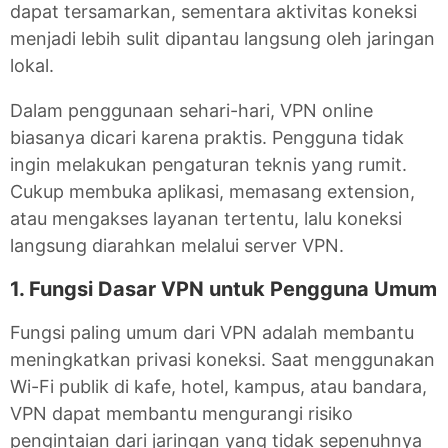
dapat tersamarkan, sementara aktivitas koneksi
menjadi lebih sulit dipantau langsung oleh jaringan
lokal.
Dalam penggunaan sehari-hari, VPN online
biasanya dicari karena praktis. Pengguna tidak
ingin melakukan pengaturan teknis yang rumit.
Cukup membuka aplikasi, memasang extension,
atau mengakses layanan tertentu, lalu koneksi
langsung diarahkan melalui server VPN.
1. Fungsi Dasar VPN untuk Pengguna Umum
Fungsi paling umum dari VPN adalah membantu
meningkatkan privasi koneksi. Saat menggunakan
Wi-Fi publik di kafe, hotel, kampus, atau bandara,
VPN dapat membantu mengurangi risiko
pengintaian dari jaringan yang tidak sepenuhnya