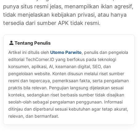
punya situs resmi jelas, menampilkan iklan agresif,
tidak menjelaskan kebijakan privasi, atau hanya
tersedia dari sumber APK tidak resmi.
Tentang Penulis
Artikel ini ditulis oleh
Utomo Parwito
, penulis dan pengelola
editorial TechCorner.ID yang berfokus pada teknologi
konsumen, aplikasi, AI, keamanan digital, SEO, dan
pengelolaan website. Konten disusun melalui riset sumber
resmi dan tepercaya, pemeriksaan fakta, serta pengalaman
praktis bila relevan. Pengujian langsung dijelaskan sesuai
konteks, sedangkan riset berbasis sumber tidak disajikan
seolah-olah sebagai pengalaman penggunaan. Informasi
ditinjau dan diperbarui sesuai kebutuhan agar tetap akurat,
relevan, dan bermanfaat.