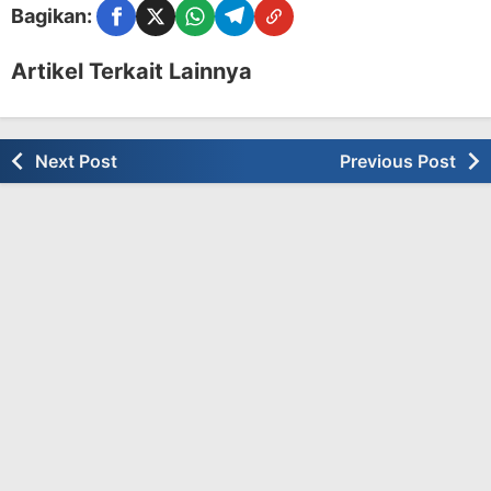
Bagikan:
Facebook
Twitter
WhatsApp
Telegram
Copy Link
Artikel Terkait Lainnya
Next Post
Previous Post