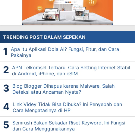
TRENDING POST DALAM SEPEKAN
Apa Itu Aplikasi Dola AI? Fungsi, Fitur, dan Cara
Pakainya
APN Telkomsel Terbaru: Cara Setting Internet Stabil
di Android, iPhone, dan eSIM
Blog Blogger Dihapus karena Malware, Salah
Deteksi atau Ancaman Nyata?
Link Videy Tidak Bisa Dibuka? Ini Penyebab dan
Cara Mengatasinya di HP
Semrush Bukan Sekadar Riset Keyword, Ini Fungsi
dan Cara Menggunakannya