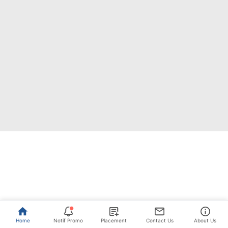
Home
Notif Promo
Placement
Contact Us
About Us