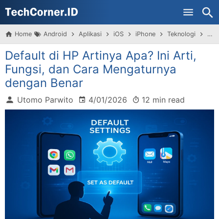
Skip to main content
Home
Android
Aplikasi
iOS
iPhone
Teknologi
Tip
Default di HP Artinya Apa? Ini Arti,
Fungsi, dan Cara Mengaturnya
dengan Benar
Utomo Parwito
4/01/2026
12 min read