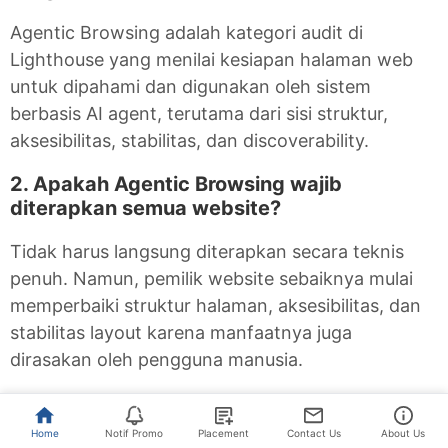
Agentic Browsing adalah kategori audit di
Lighthouse yang menilai kesiapan halaman web
untuk dipahami dan digunakan oleh sistem
berbasis AI agent, terutama dari sisi struktur,
aksesibilitas, stabilitas, dan discoverability.
2. Apakah Agentic Browsing wajib
diterapkan semua website?
Tidak harus langsung diterapkan secara teknis
penuh. Namun, pemilik website sebaiknya mulai
memperbaiki struktur halaman, aksesibilitas, dan
stabilitas layout karena manfaatnya juga
dirasakan oleh pengguna manusia.
3. Apakah hasil Agentic Browsing
memengaruhi ranking Google?
Home
Notif Promo
Placement
Contact Us
About Us