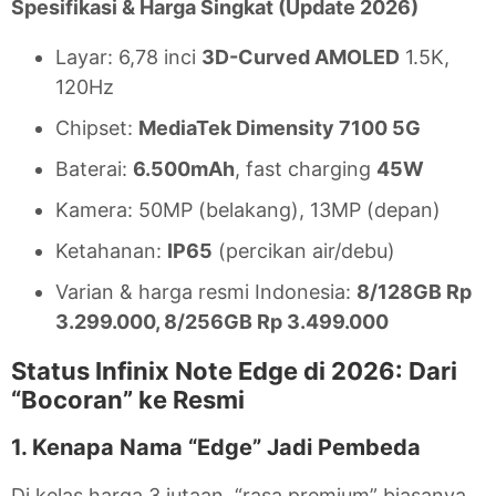
Spesifikasi & Harga Singkat (Update 2026)
Layar: 6,78 inci
3D-Curved AMOLED
1.5K,
120Hz
Chipset:
MediaTek Dimensity 7100 5G
Baterai:
6.500mAh
, fast charging
45W
Kamera: 50MP (belakang), 13MP (depan)
Ketahanan:
IP65
(percikan air/debu)
Varian & harga resmi Indonesia:
8/128GB Rp
3.299.000, 8/256GB Rp 3.499.000
Status Infinix Note Edge di 2026: Dari
“Bocoran” ke Resmi
1. Kenapa Nama “Edge” Jadi Pembeda
Di kelas harga 3 jutaan, “rasa premium” biasanya