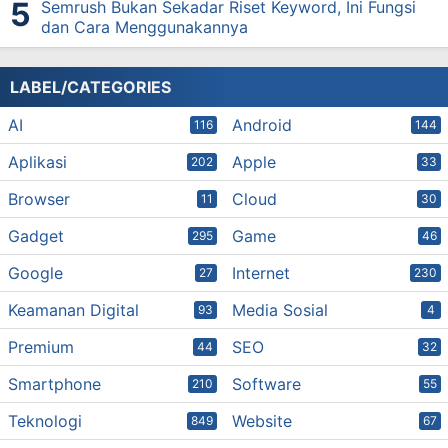
Semrush Bukan Sekadar Riset Keyword, Ini Fungsi
dan Cara Menggunakannya
LABEL/CATEGORIES
AI
Android
116
144
Aplikasi
Apple
202
33
Browser
Cloud
11
30
Gadget
Game
295
46
Google
Internet
27
230
Keamanan Digital
Media Sosial
93
4
Premium
SEO
44
32
Smartphone
Software
210
55
Teknologi
Website
849
67