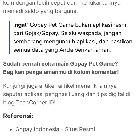
koin dengan lebih cepat dan menukarkannya
menjadi saldo yang berguna.
Ingat
: Gopay Pet Game bukan aplikasi resmi
dari Gojek/Gopay. Selalu waspada, jangan
sembarang mengunduh aplikasi, dan pastikan
semua data yang Anda berikan aman.
Sudah pernah coba main Gopay Pet Game?
Bagikan pengalamanmu di kolom komentar!
Kunjungi juga artikel-artikel menarik lainnya
seputar aplikasi penghasil uang dan tips digital di
blog TechCorner.ID!.
Referensi:
Gopay Indonesia – Situs Resmi