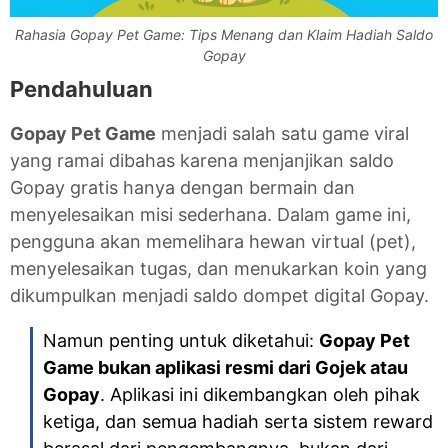
Rahasia Gopay Pet Game: Tips Menang dan Klaim Hadiah Saldo
Gopay
Pendahuluan
Gopay Pet Game
menjadi salah satu game viral
yang ramai dibahas karena menjanjikan saldo
Gopay gratis hanya dengan bermain dan
menyelesaikan misi sederhana. Dalam game ini,
pengguna akan memelihara hewan virtual (pet),
menyelesaikan tugas, dan menukarkan koin yang
dikumpulkan menjadi saldo dompet digital Gopay.
Namun penting untuk diketahui:
Gopay Pet
Game bukan aplikasi resmi dari Gojek atau
Gopay
. Aplikasi ini dikembangkan oleh pihak
ketiga, dan semua hadiah serta sistem reward