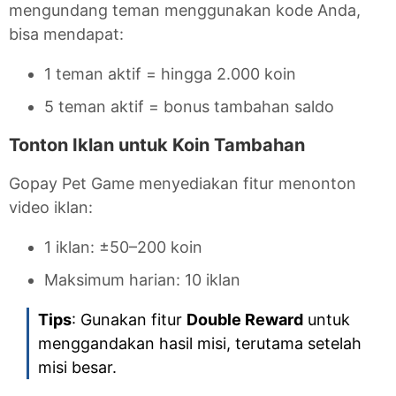
mengundang teman menggunakan kode Anda,
bisa mendapat:
1 teman aktif = hingga 2.000 koin
5 teman aktif = bonus tambahan saldo
Tonton Iklan untuk Koin Tambahan
Gopay Pet Game menyediakan fitur menonton
video iklan:
1 iklan: ±50–200 koin
Maksimum harian: 10 iklan
Tips
: Gunakan fitur
Double Reward
untuk
menggandakan hasil misi, terutama setelah
misi besar.