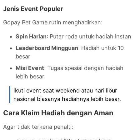
Jenis Event Populer
Gopay Pet Game rutin menghadirkan:
Spin Harian
: Putar roda untuk hadiah instan
Leaderboard Mingguan
: Hadiah untuk 10
besar
Misi Event
: Tugas spesial dengan hadiah
lebih besar
Ikuti event saat weekend atau hari libur
nasional biasanya hadiahnya lebih besar.
Cara Klaim Hadiah dengan Aman
Agar tidak terkena penalti: