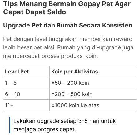
Tips Menang Bermain Gopay Pet Agar
Cepat Dapat Saldo
Upgrade Pet dan Rumah Secara Konsisten
Pet dengan level tinggi akan memberikan reward
lebih besar per aksi. Rumah yang di-upgrade juga
mempercepat proses produksi koin.
Level Pet
Koin per Aktivitas
1 – 5
±50 – 200 koin
6 – 10
±200 – 500 koin
11+
±1000 koin ke atas
Lakukan upgrade setiap 3–5 hari untuk
menjaga progres cepat.