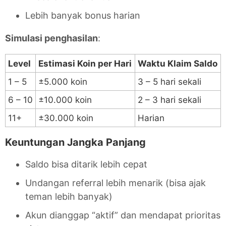
Lebih banyak bonus harian
Simulasi penghasilan
:
Level
Estimasi Koin per Hari
Waktu Klaim Saldo
1 – 5
±5.000 koin
3 – 5 hari sekali
6 – 10
±10.000 koin
2 – 3 hari sekali
11+
±30.000 koin
Harian
Keuntungan Jangka Panjang
Saldo bisa ditarik lebih cepat
Undangan referral lebih menarik (bisa ajak
teman lebih banyak)
Akun dianggap “aktif” dan mendapat prioritas