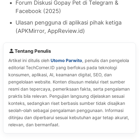
Forum Diskusi Gopay Pet di Telegram &
Facebook (2025)
Ulasan pengguna di aplikasi pihak ketiga
(APKMirror, AppReview.id)
Tentang Penulis
Artikel ini ditulis oleh
Utomo Parwito
, penulis dan pengelola
editorial TechCorner.ID yang berfokus pada teknologi
konsumen, aplikasi, AI, keamanan digital, SEO, dan
pengelolaan website. Konten disusun melalui riset sumber
resmi dan tepercaya, pemeriksaan fakta, serta pengalaman
praktis bila relevan. Pengujian langsung dijelaskan sesuai
konteks, sedangkan riset berbasis sumber tidak disajikan
seolah-olah sebagai pengalaman penggunaan. Informasi
ditinjau dan diperbarui sesuai kebutuhan agar tetap akurat,
relevan, dan bermanfaat.