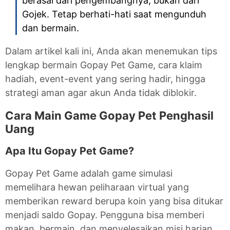
berasal dari pengembangnya, bukan dari
Gojek. Tetap berhati-hati saat mengunduh
dan bermain.
Dalam artikel kali ini, Anda akan menemukan tips
lengkap bermain Gopay Pet Game, cara klaim
hadiah, event-event yang sering hadir, hingga
strategi aman agar akun Anda tidak diblokir.
Cara Main Game Gopay Pet Penghasil
Uang
Apa Itu Gopay Pet Game?
Gopay Pet Game adalah game simulasi
memelihara hewan peliharaan virtual yang
memberikan reward berupa koin yang bisa ditukar
menjadi saldo Gopay. Pengguna bisa memberi
makan, bermain, dan menyelesaikan misi harian