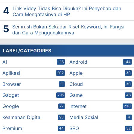
Link Videy Tidak Bisa Dibuka? Ini Penyebab dan
Cara Mengatasinya di HP
Semrush Bukan Sekadar Riset Keyword, Ini Fungsi
dan Cara Menggunakannya
LABEL/CATEGORIES
AI
Android
116
144
Aplikasi
Apple
202
33
Browser
Cloud
11
30
Gadget
Game
295
46
Google
Internet
27
230
Keamanan Digital
Media Sosial
93
4
Premium
SEO
44
32