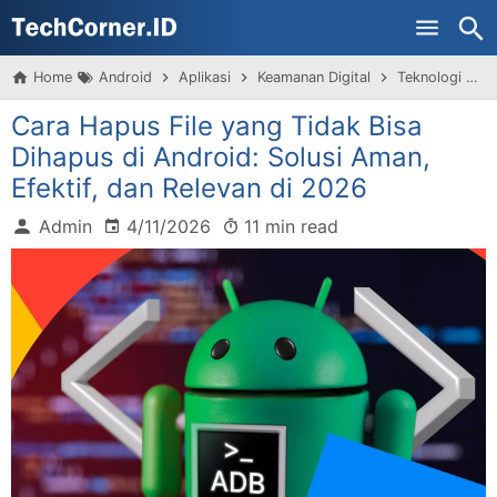
Skip to main content
Home
Android
Aplikasi
Keamanan Digital
Teknologi
T
Cara Hapus File yang Tidak Bisa
Dihapus di Android: Solusi Aman,
Efektif, dan Relevan di 2026
Admin
4/11/2026
11 min read