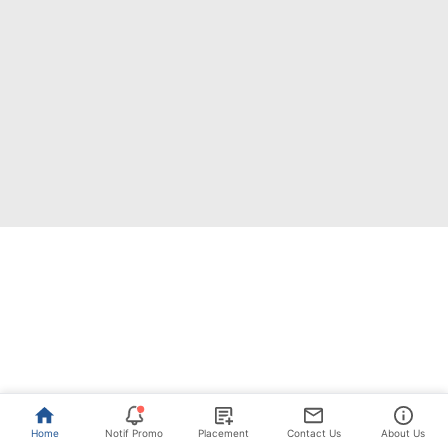
Home
Notif Promo
Placement
Contact Us
About Us