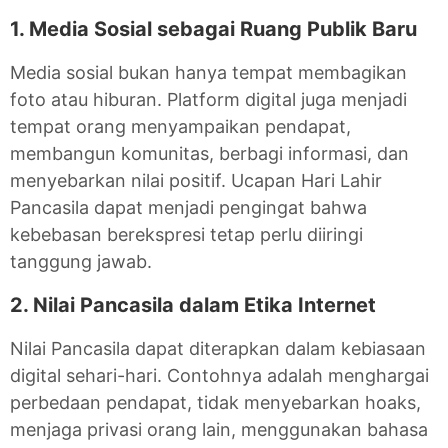
1. Media Sosial sebagai Ruang Publik Baru
Media sosial bukan hanya tempat membagikan
foto atau hiburan. Platform digital juga menjadi
tempat orang menyampaikan pendapat,
membangun komunitas, berbagi informasi, dan
menyebarkan nilai positif. Ucapan Hari Lahir
Pancasila dapat menjadi pengingat bahwa
kebebasan berekspresi tetap perlu diiringi
tanggung jawab.
2. Nilai Pancasila dalam Etika Internet
Nilai Pancasila dapat diterapkan dalam kebiasaan
digital sehari-hari. Contohnya adalah menghargai
perbedaan pendapat, tidak menyebarkan hoaks,
menjaga privasi orang lain, menggunakan bahasa