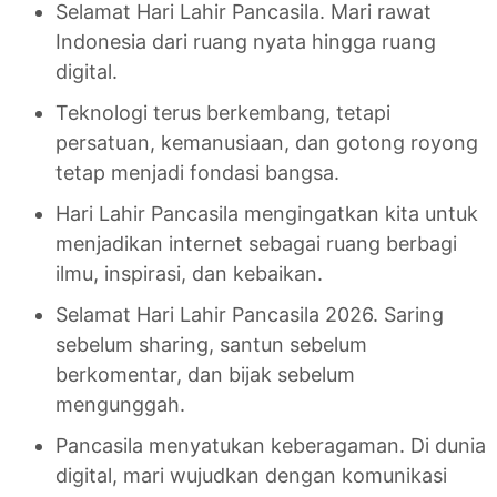
Selamat Hari Lahir Pancasila. Mari rawat
Indonesia dari ruang nyata hingga ruang
digital.
Teknologi terus berkembang, tetapi
persatuan, kemanusiaan, dan gotong royong
tetap menjadi fondasi bangsa.
Hari Lahir Pancasila mengingatkan kita untuk
menjadikan internet sebagai ruang berbagi
ilmu, inspirasi, dan kebaikan.
Selamat Hari Lahir Pancasila 2026. Saring
sebelum sharing, santun sebelum
berkomentar, dan bijak sebelum
mengunggah.
Pancasila menyatukan keberagaman. Di dunia
digital, mari wujudkan dengan komunikasi