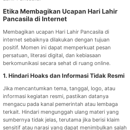
Etika Membagikan Ucapan Hari Lahir
Pancasila di Internet
Membagikan ucapan Hari Lahir Pancasila di
internet sebaiknya dilakukan dengan tujuan
positif. Momen ini dapat memperkuat pesan
persatuan, literasi digital, dan kebiasaan
berkomunikasi secara sehat di ruang online.
1. Hindari Hoaks dan Informasi Tidak Resmi
Jika mencantumkan tema, tanggal, logo, atau
informasi kegiatan resmi, pastikan datanya
mengacu pada kanal pemerintah atau lembaga
terkait. Hindari mengunggah ulang materi yang
sumbernya tidak jelas, terutama jika berisi klaim
sensitif atau narasi yang dapat menimbulkan salah