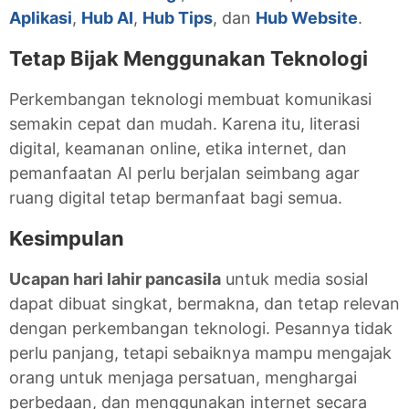
Aplikasi
,
Hub AI
,
Hub Tips
, dan
Hub Website
.
Tetap Bijak Menggunakan Teknologi
Perkembangan teknologi membuat komunikasi
semakin cepat dan mudah. Karena itu, literasi
digital, keamanan online, etika internet, dan
pemanfaatan AI perlu berjalan seimbang agar
ruang digital tetap bermanfaat bagi semua.
Kesimpulan
Ucapan hari lahir pancasila
untuk media sosial
dapat dibuat singkat, bermakna, dan tetap relevan
dengan perkembangan teknologi. Pesannya tidak
perlu panjang, tetapi sebaiknya mampu mengajak
orang untuk menjaga persatuan, menghargai
perbedaan, dan menggunakan internet secara